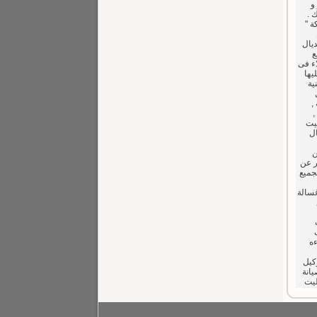
و
 .
ة "
ديال
بع
اء فى
يها
ية
,
,
ليت
ال
ن
ر عن
جميع
غسالة
ءه
وكيل
يانة