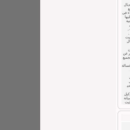
ديال
بع
اء فى
يها
ية
,
,
ليت
ال
ن
ر عن
جميع
غسالة
ءه
وكيل
يانة