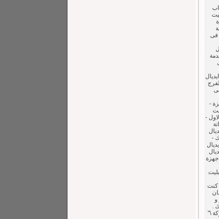
اب
ليت
ة
ة
 فى
ل
خدمة
ى
يديال
لفرج
فى
زة -
ليت
اول -
نة
ديال
ك -
يديال
ديال
ت للاجهزة
يليت
 كنت
ان
و
 .
ة \"