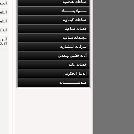
صناعات هندسية
العنو
مــــواد بنـــــــاء
التليف
صناعات كيماوية
التليف
خدمات صناعية
الفا
مجمعات صناعية
البري
الالك
شركات استثمارية
أثاث خشبي ومعدني
خدمات عامة
الدليل الحكومى
صيدليــــــــــــات