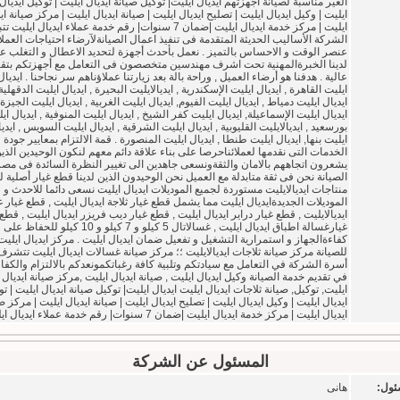
الغير مناسبة لصيانة أجهزتهم ايديال ايليت| توكيل صيانة ايديال ايليت | توكيل ايديال
ايليت | وكيل ايديال ايليت | تصليح ايديال ايليت | صيانة ايديال ايليت | مركز صيانة اي
ايليت | مركز خدمة ايديال ايليت |ضمان 7 سنوات| رقم خدمة عملاء ايديال ايليت تت
الشركة الأساليب الحديثة المتقدمة فى تنفيذ اعمال الصيانةلآرضاء احتياجات العمل
عنصر الوقت و الاحساس بالتميز . نعمل بأحدث أجهزة لتحديد الاعطال و التغلب عل
لدينا الخبرةالمهنية تحت اشرف مهندسين متخصصون فى التعامل مع أجهزتكم بتقن
عالية . هدفنا هو أرضاء العميل , وراحة بالة بعد زيارتنا عملاؤناهم سر نجاحنا . ايديال
ايليت القاهرة , ايديال ايليت الإسكندرية , ايديالايليت البحيرة , ايديال ايليت الدقهلية 
ايديال ايليت دمياط , ايديال ايليت الفيوم, ايديال ايليت الغربية , ايديال ايليت الجيزة 
ايديال ايليت الإسماعيلة, ايديال ايليت كفر الشيخ , ايديال ايليت المنوفية , ايديال اي
بورسعيد , ايديالايليت القليوبية , ايديال ايليت الشرقية , ايديال ايليت السويس , ايدي
ايليت بنها, ايديال ايليت طنطا , ايديال ايليت المنصورة . قمة الالتزام بمعايير جودة
الخدمات التى نقدمها لعملائناحرصا على بناء علاقة دائم معهم لنكون الوحيدين الذي
يشعرون اتجاههم بالامان والثقةونسعى جاهدين الى تغيير النظرة السائدة فى مص
الصيانة نحن فى ثقة متابدلة مع العميل نحن الوحيدون الذين لدينا قطع غيار أصلية ل
منتاجات ايديالايليت مستوردة لجميع الموديلات ايديال ايليت نسعى دائما للاحدث و
الموديلات الجديدةايديال ايليت مما يشمل قطع غيار ثلاجة ايديال ايليت , قطع غيار 
ايديالايليت , قطع غيار دراير ايديال ايليت , قطع غيار ديب فريزر ايديال ايليت , قطع
غيارغسالة اطباق ايديال ايليت , غسالاتال 5 كيلو و 7 كيلو و 10 كيلو للحفاظ على
كفاءةالجهاز و استمرارية التشغيل و تفعيل ضمان ايديال ايليت . مركز ايديال ايليت
للصيانة مركز صيانة ثلاجات ايديالايليت ؛؛ مركز صيانة غسالات ايديال ايليت تتشرف
أسرة الشركة في التعامل مع سيادتكم وتلبية كافة رغباتكمونعدكم بالالتزام والكفا
في تقديم خدمة الصيانة وكيل ايديال ايليت , صيانة ايديال ايليت ,مركز صيانة ايديال
ايليت, توكيل, صيانة ثلاجات ايديال ايليت ايديال ايليت| توكيل صيانة ايديال ايليت | ت
ايديال ايليت | وكيل ايديال ايليت | تصليح ايديال ايليت | صيانة ايديال ايليت | مركز ص
ايديال ايليت | مركز خدمة ايديال ايليت |ضمان 7 سنوات| رقم خدمة عملاء ايديال ايليت
المسئول عن الشركة
ئول:
هانى