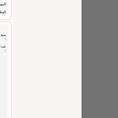
الموب
الوظي
سنة 
:
عدد 
: