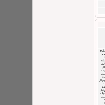
صليح
ت |
01
يانة
لث -
ال
ليت
ليت
كيل
يديال
ة
لات
وكيل
يانة
ال ايليت
E