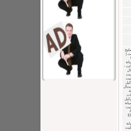
صليح
ت |
01
يانة
لث -
ال
ليت
ليت
كيل
يديال
ة
لات
وكيل
يانة
ال ايليت
E
IDEAL ELITE Washers IDEAL ELI صيانة
يليت