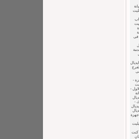
IDEAL ELITE Washers IDEAL ELI صيانة
يليت
اب
ليت
ة
ة
 فى
ل
خدمة
ى
يديال
لفرج
فى
زة -
ليت
اول -
نة
ديال
ك -
يديال
ديال
ت للاجهزة
يليت
 كنت
ان