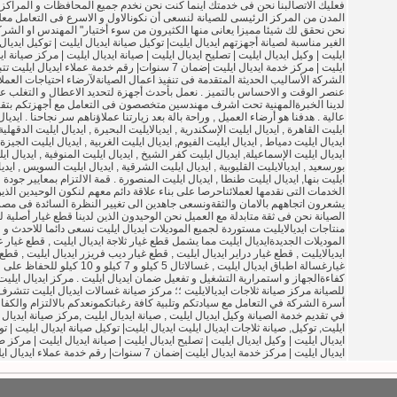
فعليك الاتصالبنا نحن فى خدمتك اينما كنت نحن نخدم جميع المحافظات و المراكز 
المدن من المركز الرئيسى للصيانة لنسعى أن نكونالاول و الاسرع فى التعامل معك
نحن نحقق لك شيئا مميزا يعانى منها الكثيرون من سوء أختيار" المهندس او الشرك
الغير مناسبة لصيانة أجهزتهم ايديال ايليت| توكيل صيانة ايديال ايليت | توكيل ايديال
ايليت | وكيل ايديال ايليت | تصليح ايديال ايليت | صيانة ايديال ايليت | مركز صيانة اي
ايليت | مركز خدمة ايديال ايليت |ضمان 7 سنوات| رقم خدمة عملاء ايديال ايليت تت
الشركة الأساليب الحديثة المتقدمة فى تنفيذ اعمال الصيانةلآرضاء احتياجات العمل
عنصر الوقت و الاحساس بالتميز . نعمل بأحدث أجهزة لتحديد الاعطال و التغلب عل
لدينا الخبرةالمهنية تحت اشرف مهندسين متخصصون فى التعامل مع أجهزتكم بتقن
عالية . هدفنا هو أرضاء العميل , وراحة بالة بعد زيارتنا عملاؤناهم سر نجاحنا . ايديال
ايليت القاهرة , ايديال ايليت الإسكندرية , ايديالايليت البحيرة , ايديال ايليت الدقهلية 
ايديال ايليت دمياط , ايديال ايليت الفيوم, ايديال ايليت الغربية , ايديال ايليت الجيزة 
ايديال ايليت الإسماعيلة, ايديال ايليت كفر الشيخ , ايديال ايليت المنوفية , ايديال اي
بورسعيد , ايديالايليت القليوبية , ايديال ايليت الشرقية , ايديال ايليت السويس , ايدي
ايليت بنها, ايديال ايليت طنطا , ايديال ايليت المنصورة . قمة الالتزام بمعايير جودة
الخدمات التى نقدمها لعملائناحرصا على بناء علاقة دائم معهم لنكون الوحيدين الذي
يشعرون اتجاههم بالامان والثقةونسعى جاهدين الى تغيير النظرة السائدة فى مص
الصيانة نحن فى ثقة متابدلة مع العميل نحن الوحيدون الذين لدينا قطع غيار أصلية ل
منتاجات ايديالايليت مستوردة لجميع الموديلات ايديال ايليت نسعى دائما للاحدث و
الموديلات الجديدةايديال ايليت مما يشمل قطع غيار ثلاجة ايديال ايليت , قطع غيار 
ايديالايليت , قطع غيار دراير ايديال ايليت , قطع غيار ديب فريزر ايديال ايليت , قطع
غيارغسالة اطباق ايديال ايليت , غسالاتال 5 كيلو و 7 كيلو و 10 كيلو للحفاظ على
كفاءةالجهاز و استمرارية التشغيل و تفعيل ضمان ايديال ايليت . مركز ايديال ايليت
للصيانة مركز صيانة ثلاجات ايديالايليت ؛؛ مركز صيانة غسالات ايديال ايليت تتشرف
أسرة الشركة في التعامل مع سيادتكم وتلبية كافة رغباتكمونعدكم بالالتزام والكفا
في تقديم خدمة الصيانة وكيل ايديال ايليت , صيانة ايديال ايليت ,مركز صيانة ايديال
ايليت, توكيل, صيانة ثلاجات ايديال ايليت ايديال ايليت| توكيل صيانة ايديال ايليت | ت
ايديال ايليت | وكيل ايديال ايليت | تصليح ايديال ايليت | صيانة ايديال ايليت | مركز ص
ايديال ايليت | مركز خدمة ايديال ايليت |ضمان 7 سنوات| رقم خدمة عملاء ايديال ايليت