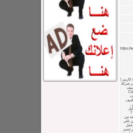
https
كاريير |
اريير تعتبر شركة
ييف
يانة كاريير بضمان عام كامل Carrier
ت
يار تكييف
.
وكيل
كاريير | تصليح كاريير | صيانة كاريير | مركز صيانة كاريير | مركز خدمة كاريير | ضمان 7
مد من
ين علي
وعمل
 تتميز