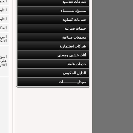
العنو
صناعات هندسية
التليف
مــــواد بنـــــــاء
التليف
صناعات كيماوية
الفا
خدمات صناعية
البري
مجمعات صناعية
الالك
شركات استثمارية
أثاث خشبي ومعدني
الموق
على
خدمات عامة
الانت
الدليل الحكومى
صيدليــــــــــــات