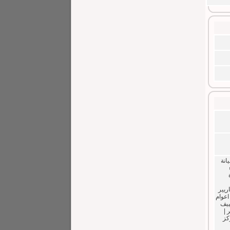
انة
ء
 كاريير
سبليت فقط ) تتم الصيانه تحت اشراف مهندسين معتمدين وخبره لا تقل عن 10 اعوام
ييف
يف كاريير |
كز