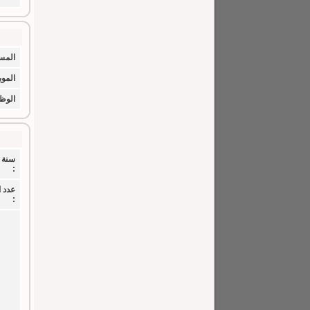
المس
الموب
الوظي
سنة 
:
عدد 
: