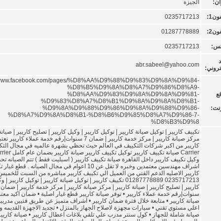
ان:
الجيزة
ون1:
0235717213
ون2:
01287778889
كس:
0235717213
د
abr.sabeel@yahoo.com
تروني:
://www.facebook.com/pages/%D8%AA%D9%88%D9%83%D9%8A%D9%84-
%D8%B5%D9%8A%D8%A7%D9%86%D8%A9-
ع
%D8%AA%D9%83%D9%8A%D9%8A%D9%81-
%D9%83%D8%A7%D8%B1%D9%8A%D9%8A%D8%B1-
رنت:
%D9%8A%D9%88%D9%86%D9%8A%D9%88%D9%86-
%D8%A7%D9%8A%D8%B1-%D8%B6%D9%85%D8%A7%D9%86-7-
%D8%B3%D9%8
تكييف كاريير | توكيل صيانة كاريير | توكيل كاريير | وكيل كاريير | تصليح كاريير | صيانة 
مركز صيانة كاريير | مركز خدمة كاريير | ضمان 7 سنوات|رقم خدمة عملاء ك
كاريير من اكبر شركات التكييف في العالم حيث تحظي بشهرة عالميه في مجال التك
Carrier صيانة تكييف كاريير توكيل تكييف كاريير ص
وكيل تكييف كاريير داخل القاهرة صيانة تكييف كاريير ( اسبليت فقط ) تتم الصيانه تح
اشراف مهندسين معتمدين وخبره لا تقل عن 10 اعوام في مجال الصيانه . قطع غ
كاريير الاصليه الدعم الفني من العميل الي تكييف كاريير مباشره من السبت للخميس 
0235717213 01287778889 تكييف كاريير | توكيل صيانة كاريير | توكيل كاريير | 
سنوات|رقم خدمة عملاء كاريير • توفر صيانة كاريير قطع غيار اصلية • ضمان اكيد معت
صيانة كاريير • متابعة خلال فترة ضمان كاريير • اشراف متميز عن طريق فنيين مدرب
اعلي مستوي تقني • سيارات مجهزة لاصلاح الجهاز بالمنزل • تجديد الاجهزة القديمه 
صيانة شاملة للجهاز • كول سنتر مدرب علي تلقي بلاغات اعطال كاريير • صيانة كاريير