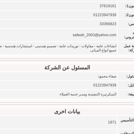
ون1:
37619161
ون2:
01223947939
كس:
33366823
د
safwah_2003@yahoo.com
تروني:
ة عمل
انشاءات عامة - مقاولات - توريدات عامة - تصميم هندسى - استشارات هندسية - صي
كة:
جميع انواع الميانى
المسئول عن الشركة
ئول:
صفاء محمود
ايل:
01223947939
فة:
السكرتيرة التنفيذية ومدير خدمة العملاء
بيانات اخرى
التأسيس
1971
الموظفين