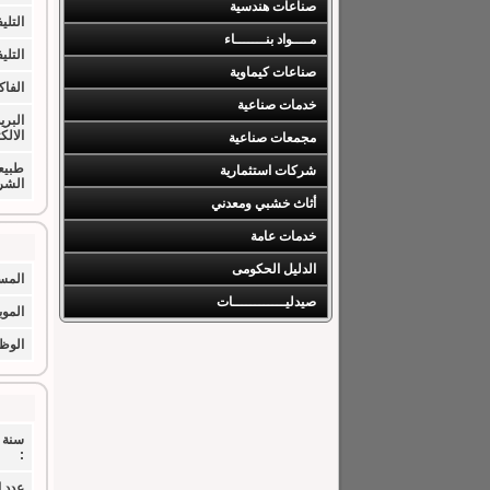
صناعات هندسية
التليف
مــــواد بنـــــــاء
التليف
صناعات كيماوية
الفا
خدمات صناعية
البري
الالك
مجمعات صناعية
طبيع
شركات استثمارية
الشر
أثاث خشبي ومعدني
خدمات عامة
الدليل الحكومى
المس
صيدليــــــــــــات
الموب
الوظي
سنة 
:
عدد 